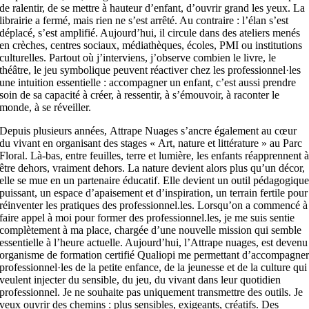
de ralentir, de se mettre à hauteur d’enfant, d’ouvrir grand les yeux. La
librairie a fermé, mais rien ne s’est arrêté. Au contraire : l’élan s’est
déplacé, s’est amplifié. Aujourd’hui, il circule dans des ateliers menés
en crèches, centres sociaux, médiathèques, écoles, PMI ou institutions
culturelles. Partout où j’interviens, j’observe combien le livre, le
théâtre, le jeu symbolique peuvent réactiver chez les professionnel·les
une intuition essentielle : accompagner un enfant, c’est aussi prendre
soin de sa capacité à créer, à ressentir, à s’émouvoir, à raconter le
monde, à se réveiller.
Depuis plusieurs années, Attrape Nuages s’ancre également au cœur
du vivant en organisant des stages « Art, nature et littérature » au Parc
Floral. Là-bas, entre feuilles, terre et lumière, les enfants réapprennent 
être dehors, vraiment dehors. La nature devient alors plus qu’un décor,
elle se mue en un partenaire éducatif. Elle devient un outil pédagogiqu
puissant, un espace d’apaisement et d’inspiration, un terrain fertile pour
réinventer les pratiques des professionnel.les. Lorsqu’on a commencé à
faire appel à moi pour former des professionnel.les, je me suis sentie
complètement à ma place, chargée d’une nouvelle mission qui semble
essentielle à l’heure actuelle. Aujourd’hui, l’Attrape nuages, est devenu
organisme de formation certifié Qualiopi me permettant d’accompagne
professionnel·les de la petite enfance, de la jeunesse et de la culture qui
veulent injecter du sensible, du jeu, du vivant dans leur quotidien
professionnel. Je ne souhaite pas uniquement transmettre des outils. Je
veux ouvrir des chemins : plus sensibles, exigeants, créatifs. Des