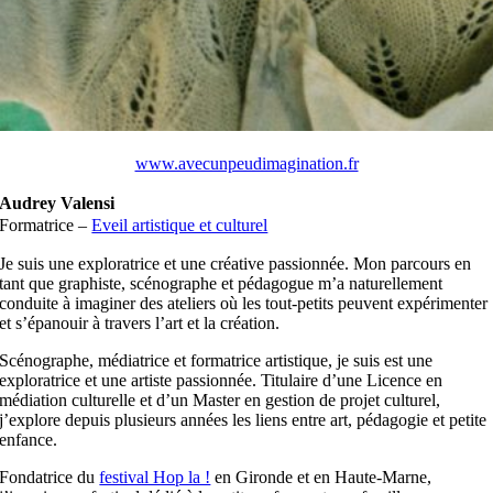
www.avecunpeudimagination.fr
Audrey Valensi
Formatrice –
Eveil artistique et culturel
Je suis une exploratrice et une créative passionnée. Mon parcours en
tant que graphiste, scénographe et pédagogue m’a naturellement
conduite à imaginer des ateliers où les tout-petits peuvent expérimenter
et s’épanouir à travers l’art et la création.
Scénographe, médiatrice et formatrice artistique, je suis est une
exploratrice et une artiste passionnée.
Titulaire d’une Licence en
médiation culturelle et d’un Master en gestion de projet culturel,
j’explore depuis plusieurs années les liens entre art, pédagogie et petite
enfance.
Fondatrice du
festival Hop la !
en Gironde et en Haute-Marne
,