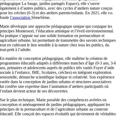
pédagogique La Sauge, jardins partagés Espace), elle s’ouvre
également à d’autres publics, avec des cycles d’ateliers nature conçus
pour les crèches (0-3) et des ateliers parents/enfants. En 2021, elle co-
fonde
l’association
SèmeSème.
Marie développe une approche pédagogique unique qui conjugue les
principes Montessori, l’éducation artistique et l’éveil environnemental.
Sa pratique s’appuie sur une solide formation en permaculture et
agriculture urbaine, lui permettant de transmettre des savoirs techniques
tout en cultivant le lien sensible à la nature chez tous les publics, du
tout-petit à l’adulte.
En matière de conception pédagogique, elle maîtrise la création de
programmes éducatifs adaptés à différentes tranches d’âge (0-3 ans, 3-
ans, primaires et adolescents auprès de publics très variés Foyer d’aide
sociale à l’enfance, IME, Scolaires, crèches) en intégrant exploration
sensorielle, démarche scientifique ludique et créativité. Son expérience
variée dans la conception de jardins urbains et structures associatives
lui confère une expertise dans l’animation d’ateliers participatifs où
l’enfant devient acteur de ses découvertes.
Sur le plan technique, Marie possède des compétences avérées en
conception et aménagement de jardins pédagogiques, appliquant les
principes de la permaculture et de l’agriculture urbaine au contexte
éducatif. Elle conçoit des espaces évolutifs qui deviennent de véritables