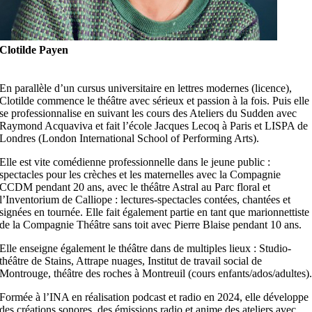
Clotilde Payen
Formatrice –
Donner vie à une forme artistique et sur la marionnette
En parallèle d’un cursus universitaire en lettres modernes (licence),
Clotilde commence le théâtre avec sérieux et passion à la fois. Puis elle
se professionnalise en suivant les cours des Ateliers du Sudden avec
Raymond Acquaviva et fait l’école Jacques Lecoq à Paris et LISPA de
Londres (London International School of Performing Arts).
Elle est vite comédienne professionnelle dans le jeune public :
spectacles pour les crèches et les maternelles avec la Compagnie
CCDM pendant 20 ans, avec le théâtre Astral au Parc floral et
l’Inventorium de Calliope : lectures-spectacles contées, chantées et
signées en tournée. Elle fait également partie en tant que marionnettiste
de la Compagnie Théâtre sans toit avec Pierre Blaise pendant 10 ans.
Elle enseigne également le théâtre dans de multiples lieux : Studio-
théâtre de Stains, Attrape nuages, Institut de travail social de
Montrouge, théâtre des roches à Montreuil (cours enfants/ados/adultes)
Formée à l’INA en réalisation podcast et radio en 2024, elle développe
des créations sonores, des émissions radio et anime des ateliers avec